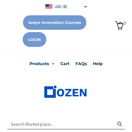
USD ($)
Ansys Innovation Courses
0
LOGIN
Products
Cart
FAQs
Help